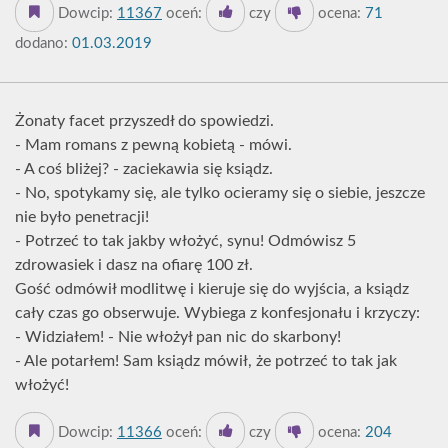
Dowcip:
11367
oceń:
czy
ocena:
71
dodano:
01.03.2019
Żonaty facet przyszedł do spowiedzi.
- Mam romans z pewną kobietą - mówi.
- A coś bliżej? - zaciekawia się ksiądz.
- No, spotykamy się, ale tylko ocieramy się o siebie, jeszcze
nie było penetracji!
- Potrzeć to tak jakby włożyć, synu! Odmówisz 5
zdrowasiek i dasz na ofiarę 100 zł.
Gość odmówił modlitwę i kieruje się do wyjścia, a ksiądz
cały czas go obserwuje. Wybiega z konfesjonału i krzyczy:
- Widziałem! - Nie włożył pan nic do skarbony!
- Ale potarłem! Sam ksiądz mówił, że potrzeć to tak jak
włożyć!
Dowcip:
11366
oceń:
czy
ocena:
204