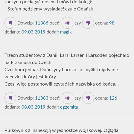
zaczyna pociągać nosem i mówi do kolegi:
- Stefan będziemy wysiadać! czuje Gdańsk
Dowcip:
11386
oceń:
czy
ocena:
98
dodano:
09.03.2019
dodał:
magik
Trzech studentów z Danii: Lars, Larsen i Larsoden pojechało
na Erasmusa do Czech.
Czechom jednak Duńczycy bardzo się mylili i nigdy nie
wiedzieli który jest który.
Czesi więc postanowili czytać ich nazwiska od końca...
Dowcip:
11383
oceń:
czy
ocena:
126
dodano:
08.03.2019
dodał:
egzemita
Pułkownik z inspekcją w jednostce wojskowej. Ogląda