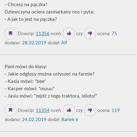
- Chcesz na pączka?
Dziewczyna ociera zasmarkany nos i pyta:
- A jak to jest na pączka?
Dowcip:
11356
oceń:
czy
ocena:
75
dodano:
28.02.2019
dodał:
Alf
Pani mówi do klasy:
- Jakie odgłosy można usłyszeć na farmie?
- Kasia mówi: "bee"
- Kacper mówi: "muuu"
- Jasiu mówi: "zejdź z tego traktora, idioto!"
Dowcip:
11354
oceń:
czy
ocena:
119
dodano:
24.02.2019
dodał:
Bartek k