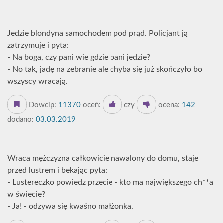
Jedzie blondyna samochodem pod prąd. Policjant ją
zatrzymuje i pyta:
- Na boga, czy pani wie gdzie pani jedzie?
- No tak, jadę na zebranie ale chyba się już skończyło bo
wszyscy wracają.
Dowcip:
11370
oceń:
czy
ocena:
142
dodano:
03.03.2019
Wraca mężczyzna całkowicie nawalony do domu, staje
przed lustrem i bekając pyta:
- Lustereczko powiedz przecie - kto ma największego ch**a
w świecie?
- Ja! - odzywa się kwaśno małżonka.