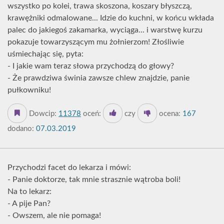
wszystko po kolei, trawa skoszona, koszary błyszczą,
krawężniki odmalowane... Idzie do kuchni, w końcu wkłada
palec do jakiegoś zakamarka, wyciąga... i warstwę kurzu
pokazuje towarzyszącym mu żołnierzom! Złośliwie
uśmiechając się, pyta:
- I jakie wam teraz słowa przychodzą do głowy?
- Że prawdziwa świnia zawsze chlew znajdzie, panie
pułkowniku!
Dowcip:
11378
oceń:
czy
ocena:
167
dodano:
07.03.2019
Przychodzi facet do lekarza i mówi:
- Panie doktorze, tak mnie strasznie wątroba boli!
Na to lekarz:
- A pije Pan?
- Owszem, ale nie pomaga!