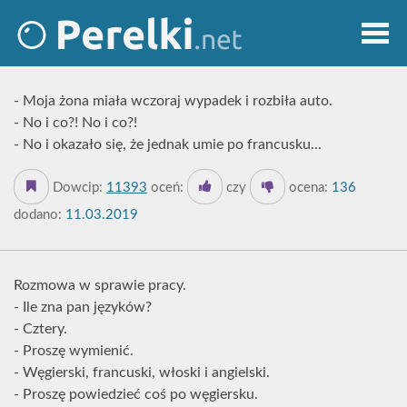
- Moja żona miała wczoraj wypadek i rozbiła auto.
- No i co?! No i co?!
- No i okazało się, że jednak umie po francusku...
Dowcip:
11393
oceń:
czy
ocena:
136
dodano:
11.03.2019
Rozmowa w sprawie pracy.
- Ile zna pan języków?
- Cztery.
- Proszę wymienić.
- Węgierski, francuski, włoski i angielski.
- Proszę powiedzieć coś po węgiersku.