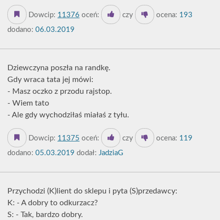
Dowcip:
11376
oceń:
czy
ocena:
193
dodano:
06.03.2019
Dziewczyna poszła na randkę.
Gdy wraca tata jej mówi:
- Masz oczko z przodu rajstop.
- Wiem tato
- Ale gdy wychodziłaś miałaś z tyłu.
Dowcip:
11375
oceń:
czy
ocena:
119
dodano:
05.03.2019
dodał:
JadziaG
Przychodzi (K)lient do sklepu i pyta (S)przedawcy:
K: - A dobry to odkurzacz?
S: - Tak, bardzo dobry.