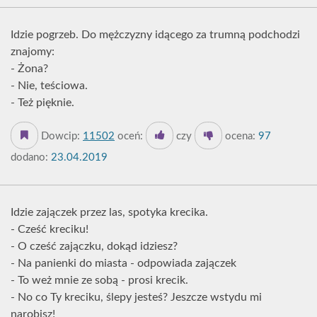
Idzie pogrzeb. Do mężczyzny idącego za trumną podchodzi
znajomy:
- Żona?
- Nie, teściowa.
- Też pięknie.
Dowcip:
11502
oceń:
czy
ocena:
97
dodano:
23.04.2019
Idzie zajączek przez las, spotyka krecika.
- Cześć kreciku!
- O cześć zajączku, dokąd idziesz?
- Na panienki do miasta - odpowiada zajączek
- To weż mnie ze sobą - prosi krecik.
- No co Ty kreciku, ślepy jesteś? Jeszcze wstydu mi
narobisz!