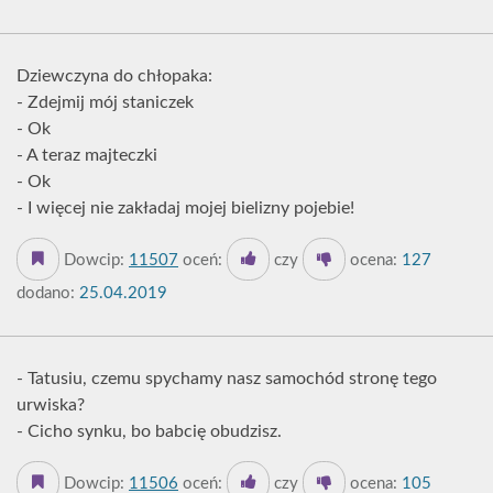
Dziewczyna do chłopaka:
- Zdejmij mój staniczek
- Ok
- A teraz majteczki
- Ok
- I więcej nie zakładaj mojej bielizny pojebie!
Dowcip:
11507
oceń:
czy
ocena:
127
dodano:
25.04.2019
- Tatusiu, czemu spychamy nasz samochód stronę tego
urwiska?
- Cicho synku, bo babcię obudzisz.
Dowcip:
11506
oceń:
czy
ocena:
105