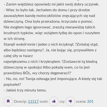
- Zanim wejdziesz opowiedz mi jakiś swój dobry uczynek.
- Wiec to było tak. Jechałem do domu i przy drodze
zauważyłem bandę motocyklistów znęcających się nad
dziewczyną. Ona była przerażona, krzyczała o pomoc.
Nie mogłem tego ignorować, zresztą nienawidzę takich
brudnych typków, więc wziąłem łyżkę do opon i ruszyłem
w ich stronę.
Stanęli wokół mnie i jeden z nich krzyknął; ?Zmiataj stąd,
albo będziesz następny?. Ja, nie bojąc się, przywaliłem z
całej siły w twarz
największemu z nich i krzyknąłem: ?Zostawcie tą biedną
dziewczynę w spokoju! Albo pokażę wam, co to jest
prawdziwy BÓL, wy chorzy degeneraci!?
- No, no, no! Twoja odwaga jest imponujące. A kiedy się tak
popisałeś?
- Jakieś trzy minuty temu.
Dowcip:
11517
oceń:
czy
ocena:
201