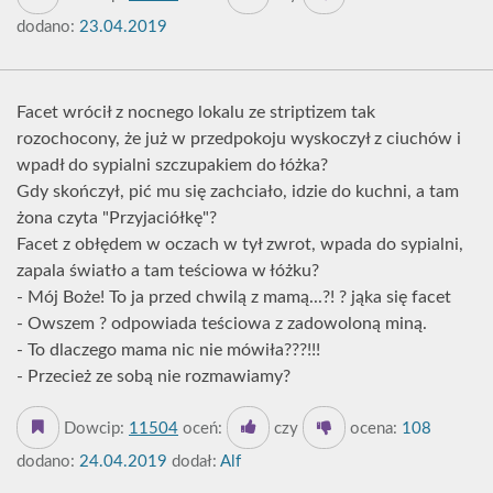
dodano:
23.04.2019
Facet wrócił z nocnego lokalu ze striptizem tak
rozochocony, że już w przedpokoju wyskoczył z ciuchów i
wpadł do sypialni szczupakiem do łóżka?
Gdy skończył, pić mu się zachciało, idzie do kuchni, a tam
żona czyta "Przyjaciółkę"?
Facet z obłędem w oczach w tył zwrot, wpada do sypialni,
zapala światło a tam teściowa w łóżku?
- Mój Boże! To ja przed chwilą z mamą...?! ? jąka się facet
- Owszem ? odpowiada teściowa z zadowoloną miną.
- To dlaczego mama nic nie mówiła???!!!
- Przecież ze sobą nie rozmawiamy?
Dowcip:
11504
oceń:
czy
ocena:
108
dodano:
24.04.2019
dodał:
Alf