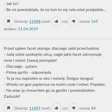
- Jak to?
- Bo mi powiedziała, że na tym to się cała wieś przejedzie...
Dowcip:
11498
oceń:
czy
ocena:
169
dodano:
21.04.2019
Przed sądem facet zeznaje, dlaczego zabił przechodnia:
- Jadę sobie spokojnie ulicą, nagle jakiś facet zatrzymuje
mnie i mówi: Dawaj pieniądze!
- Dlaczego - pytam.
- Prima aprilis - odpowiada.
- To ja mu naplułem w oko i mówię: Śmigus dyngus!
- Wtedy on gasi papierosa na moim czole i mówi: Popielec.
- No więc ja chwaciłem go za gardło i powiedziałem:
Zaduszki!
Dowcip:
11497
oceń:
czy
ocena:
84