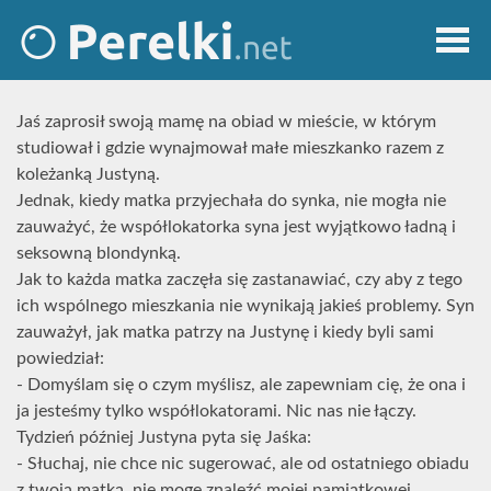
Jaś zaprosił swoją mamę na obiad w mieście, w którym
studiował i gdzie wynajmował małe mieszkanko razem z
koleżanką Justyną.
Jednak, kiedy matka przyjechała do synka, nie mogła nie
zauważyć, że współlokatorka syna jest wyjątkowo ładną i
seksowną blondynką.
Jak to każda matka zaczęła się zastanawiać, czy aby z tego
ich wspólnego mieszkania nie wynikają jakieś problemy. Syn
zauważył, jak matka patrzy na Justynę i kiedy byli sami
powiedział:
- Domyślam się o czym myślisz, ale zapewniam cię, że ona i
ja jesteśmy tylko współlokatorami. Nic nas nie łączy.
Tydzień później Justyna pyta się Jaśka:
- Słuchaj, nie chce nic sugerować, ale od ostatniego obiadu
z twoją matką, nie mogę znaleźć mojej pamiątkowej