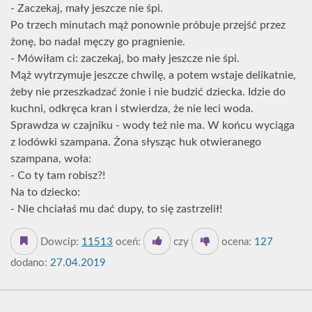
- Zaczekaj, mały jeszcze nie śpi.
Po trzech minutach mąż ponownie próbuje przejść przez
żonę, bo nadal męczy go pragnienie.
- Mówiłam ci: zaczekaj, bo mały jeszcze nie śpi.
Mąż wytrzymuje jeszcze chwilę, a potem wstaje delikatnie,
żeby nie przeszkadzać żonie i nie budzić dziecka. Idzie do
kuchni, odkręca kran i stwierdza, że nie leci woda.
Sprawdza w czajniku - wody też nie ma. W końcu wyciąga
z lodówki szampana. Żona słysząc huk otwieranego
szampana, woła:
- Co ty tam robisz?!
Na to dziecko:
- Nie chciałaś mu dać dupy, to się zastrzelił!
Dowcip:
11513
oceń:
czy
ocena:
127
dodano:
27.04.2019