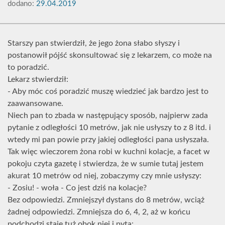
dodano:
29.04.2019
Starszy pan stwierdził, że jego żona słabo słyszy i
postanowił pójść skonsultować się z lekarzem, co może na
to poradzić.
Lekarz stwierdził:
- Aby móc coś poradzić muszę wiedzieć jak bardzo jest to
zaawansowane.
Niech pan to zbada w następujący sposób, najpierw zada
pytanie z odległości 10 metrów, jak nie usłyszy to z 8 itd. i
wtedy mi pan powie przy jakiej odległości pana usłyszała.
Tak więc wieczorem żona robi w kuchni kolacje, a facet w
pokoju czyta gazetę i stwierdza, że w sumie tutaj jestem
akurat 10 metrów od niej, zobaczymy czy mnie usłyszy:
- Zosiu! - woła - Co jest dziś na kolacje?
Bez odpowiedzi. Zmniejszył dystans do 8 metrów, wciąż
żadnej odpowiedzi. Zmniejsza do 6, 4, 2, aż w końcu
podchodzi staje tuż obok niej i pyta: