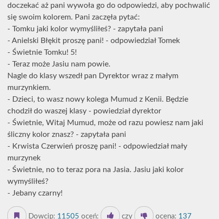
doczekać aż pani wywoła go do odpowiedzi, aby pochwalić
się swoim kolorem. Pani zaczęła pytać:
- Tomku jaki kolor wymyśliłeś? - zapytała pani
- Anielski Błękit proszę pani! - odpowiedział Tomek
- Świetnie Tomku! 5!
- Teraz może Jasiu nam powie.
Nagle do klasy wszedł pan Dyrektor wraz z małym
murzynkiem.
- Dzieci, to wasz nowy kolega Mumud z Kenii. Będzie
chodził do waszej klasy - powiedział dyrektor
- Świetnie, Witaj Mumud, może od razu powiesz nam jaki
śliczny kolor znasz? - zapytała pani
- Krwista Czerwień proszę pani! - odpowiedział mały
murzynek
- Świetnie, no to teraz pora na Jasia. Jasiu jaki kolor
wymyśliłeś?
- Jebany czarny!
Dowcip:
11505
oceń:
czy
ocena:
137