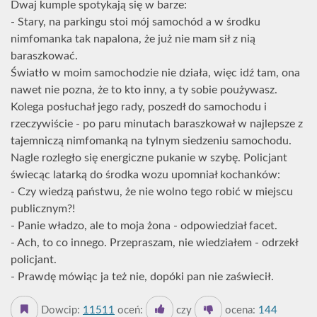
Dwaj kumple spotykają się w barze:
- Stary, na parkingu stoi mój samochód a w środku
nimfomanka tak napalona, że już nie mam sił z nią
baraszkować.
Światło w moim samochodzie nie działa, więc idź tam, ona
nawet nie pozna, że to kto inny, a ty sobie poużywasz.
Kolega posłuchał jego rady, poszedł do samochodu i
rzeczywiście - po paru minutach baraszkował w najlepsze z
tajemniczą nimfomanką na tylnym siedzeniu samochodu.
Nagle rozległo się energiczne pukanie w szybę. Policjant
świecąc latarką do środka wozu upomniał kochanków:
- Czy wiedzą państwu, że nie wolno tego robić w miejscu
publicznym?!
- Panie władzo, ale to moja żona - odpowiedział facet.
- Ach, to co innego. Przepraszam, nie wiedziałem - odrzekł
policjant.
- Prawdę mówiąc ja też nie, dopóki pan nie zaświecił.
Dowcip:
11511
oceń:
czy
ocena:
144