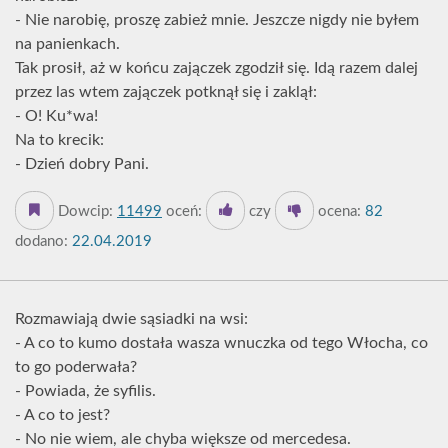
- Nie narobię, proszę zabież mnie. Jeszcze nigdy nie byłem
na panienkach.
Tak prosił, aż w końcu zajączek zgodził się. Idą razem dalej
przez las wtem zajączek potknął się i zaklął:
- O! Ku*wa!
Na to krecik:
- Dzień dobry Pani.
Dowcip:
11499
oceń:
czy
ocena:
82
dodano:
22.04.2019
Rozmawiają dwie sąsiadki na wsi:
- A co to kumo dostała wasza wnuczka od tego Włocha, co
to go poderwała?
- Powiada, że syfilis.
- A co to jest?
- No nie wiem, ale chyba większe od mercedesa.