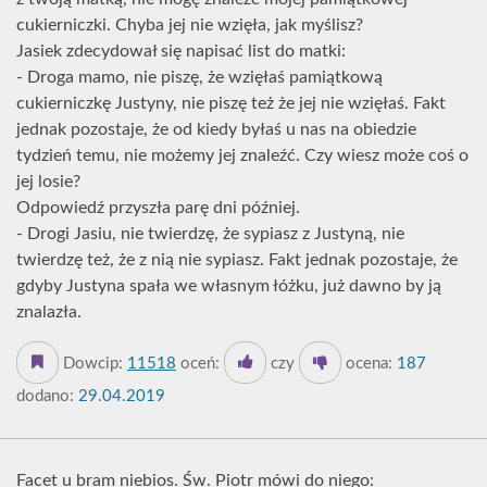
cukierniczki. Chyba jej nie wzięła, jak myślisz?
Jasiek zdecydował się napisać list do matki:
- Droga mamo, nie piszę, że wzięłaś pamiątkową
cukierniczkę Justyny, nie piszę też że jej nie wzięłaś. Fakt
jednak pozostaje, że od kiedy byłaś u nas na obiedzie
tydzień temu, nie możemy jej znaleźć. Czy wiesz może coś o
jej losie?
Odpowiedź przyszła parę dni później.
- Drogi Jasiu, nie twierdzę, że sypiasz z Justyną, nie
twierdzę też, że z nią nie sypiasz. Fakt jednak pozostaje, że
gdyby Justyna spała we własnym łóżku, już dawno by ją
znalazła.
Dowcip:
11518
oceń:
czy
ocena:
187
dodano:
29.04.2019
Facet u bram niebios. Św. Piotr mówi do niego: