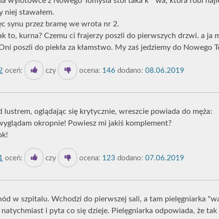
na wylotówce z Nowego Tomyśla stoi taka k**wa, która robi najl
y niej stawałem.
ięc synu przez bramę we wrota nr 2.
ak to, kurna? Czemu ci frajerzy poszli do pierwszych drzwi. a ja
 Oni poszli do piekła za kłamstwo. My zaś jedziemy do Nowego T
2
oceń:
czy
ocena:
146
dodano:
08.06.2019
d lustrem, oglądając się krytycznie, wreszcie powiada do męża:
 wyglądam okropnie! Powiesz mi jakiś komplement?
ok!
1
oceń:
czy
ocena:
123
dodano:
07.06.2019
ód w szpitalu. Wchodzi do pierwszej sali, a tam pielęgniarka "wa
natychmiast i pyta co się dzieje. Pielęgniarka odpowiada, że tak 