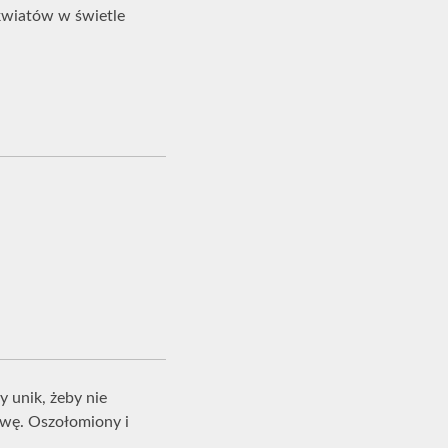
 kwiatów w świetle
unik, żeby nie
owę. Oszołomiony i