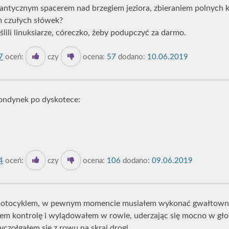
omantycznym spacerem nad brzegiem jeziora, zbieraniem polnych
m czułych słówek?
lili linuksiarze, córeczko, żeby podupczyć za darmo.
7
oceń:
czy
ocena:
57
dodano:
10.06.2019
ndynek po dyskotece:
4
oceń:
czy
ocena:
106
dodano:
09.06.2019
motocyklem, w pewnym momencie musiałem wykonać gwałtowny 
aciłem kontrolę i wylądowałem w rowie, uderzając się mocno w gł
czołgałem się z rowu na skraj drogi.