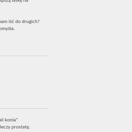
epszą laskę na
 mam iść do drugich?
omyśla.
li konia"
leczy prostatę.