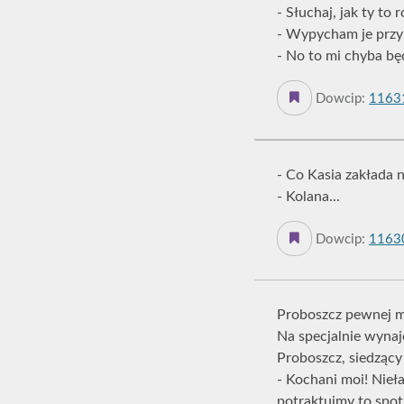
- Słuchaj, jak ty to 
- Wypycham je przy 
- No to mi chyba bę
Dowcip:
1163
- Co Kasia zakłada 
- Kolana...
Dowcip:
1163
Proboszcz pewnej ma
Na specjalnie wynaj
Proboszcz, siedzący
- Kochani moi! Nieła
potraktujmy to spot