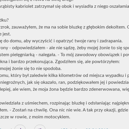
bisty kabriolet zatrzymał się obok i wysiadła z niego oszałamia
dku?
zrok, zauważyłem, że ma na sobie bluzkę z głębokim dekoltem.
 jest.
ię do domu, aby wyczyścić i opatrzyć twoje rany i zadrapania.
trony - odpowiedziałem - ale nie sądzę, żeby mojej żonie to się s
jestem pielęgniarką - nalegała. - To mój zawodowy obowiązek i p
ękna i bardzo przekonująca. Zgodziłem się, ale powtórzyłem:
mojej żonie się to nie spodoba.
domu, który był zaledwie kilka kilometrów od miejsca wypadku i 
niegroźnych, jak się okazało, ran, podziękowałem jej i powiedzi
 lepiej, ale wiem, że moja żona będzie bardzo zdenerwowana, więc
powiedziała z uśmiechem, rozpinając bluzkę i odsłaniając najpięknie
em. - Zostań na chwilę. Ona nic nie wie. A tak przy okazji, gdzie
eszcze w rowie, z moim motocyklem.