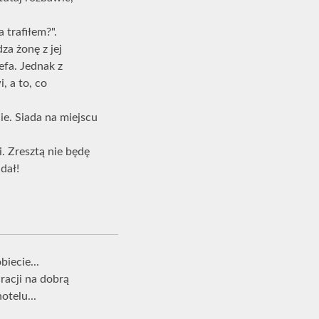
 trafiłem?".
a żonę z jej
efa. Jednak z
, a to, co
ie. Siada na miejscu
. Zresztą nie będę
dał!
iecie...
uracji na dobrą
telu...