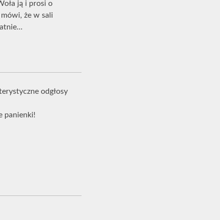
oła ją i prosi o
 mówi, że w sali
tnie...
kterystyczne odgłosy
e panienki!