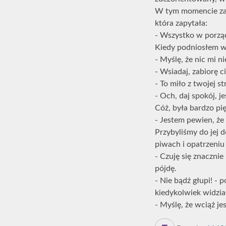
W tym momencie zarą
która zapytała:
- Wszystko w porzą
Kiedy podniosłem w
- Myślę, że nic mi nie
- Wsiadaj, zabiorę c
- To miło z twojej s
- Och, daj spokój, 
Cóż, była bardzo pi
- Jestem pewien, że 
Przybyliśmy do jej 
piwach i opatrzeniu 
- Czuję się znacznie
pójdę.
- Nie bądź głupi! - 
kiedykolwiek widział
- Myślę, że wciąż j