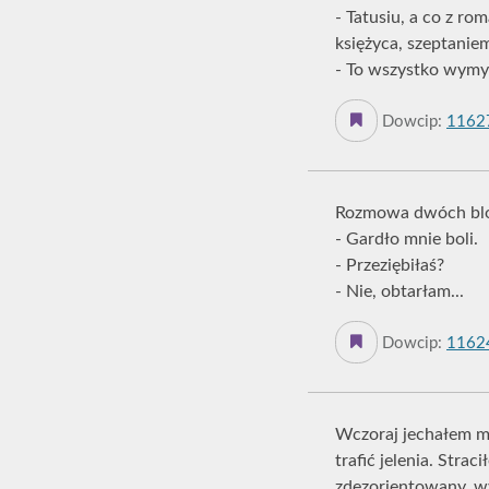
- Tatusiu, a co z r
księżyca, szeptanie
- To wszystko wymyś
Dowcip:
1162
Rozmowa dwóch blo
- Gardło mnie boli.
- Przeziębiłaś?
- Nie, obtarłam...
Dowcip:
1162
Wczoraj jechałem 
trafić jelenia. Str
zdezorientowany, wy