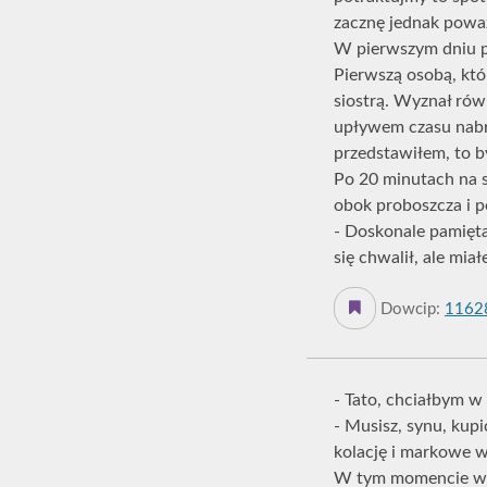
zacznę jednak poważ
W pierwszym dniu po
Pierwszą osobą, któ
siostrą. Wyznał rów
upływem czasu nabrał
przedstawiłem, to by
Po 20 minutach na s
obok proboszcza i 
- Doskonale pamiętam
się chwalił, ale mi
Dowcip:
1162
- Tato, chciałbym w
- Musisz, synu, kupi
kolację i markowe w
W tym momencie wtr