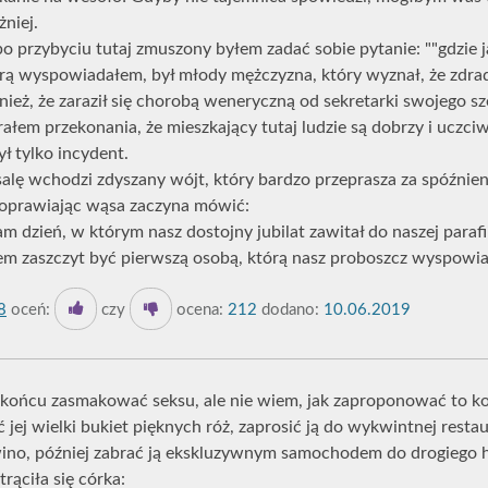
niej.
 przybyciu tutaj zmuszony byłem zadać sobie pytanie: ""gdzie ja
rą wyspowiadałem, był młody mężczyzna, który wyznał, że zdradz
nież, że zaraził się chorobą weneryczną od sekretarki swojego sz
em przekonania, że mieszkający tutaj ludzie są dobrzy i uczciwi
ł tylko incydent.
alę wchodzi zdyszany wójt, który bardzo przeprasza za spóźnien
poprawiając wąsa zaczyna mówić:
 dzień, w którym nasz dostojny jubilat zawitał do naszej parafii
ałem zaszczyt być pierwszą osobą, którą nasz proboszcz wyspowia
8
oceń:
czy
ocena:
212
dodano:
10.06.2019
 końcu zasmakować seksu, ale nie wiem, jak zaproponować to kob
ć jej wielki bukiet pięknych róż, zaprosić ją do wykwintnej resta
ino, później zabrać ją ekskluzywnym samochodem do drogiego ho
ąciła się córka: