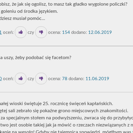
robisz, że jak się ogolisz, to masz tak gładko wygolone policzki?
goleniu od środka językiem.
dziesz musiał pomóc...
1
oceń:
czy
ocena:
154
dodano:
12.06.2019
na uszy, żeby podobać się facetom?
0
oceń:
czy
ocena:
78
dodano:
11.06.2019
łej wioski świętuje 25. rocznicę święceń kapłańskich.
ętej sali zebrało się pokaźne grono miejscowych znakomitości.
 za specjalnym stołem na podwyższeniu, zwraca się do przybyłyc
two jest osobie takiej jak ja mówić o rzeczach niezwiązanych z 
kanie na wesoło! Gdyby nie tajemnica spowiedzi, mógłbym was t