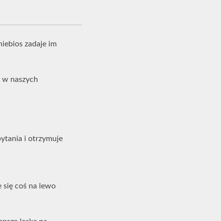
niebios zadaje im
e w naszych
ytania i otrzymuje
e się coś na lewo