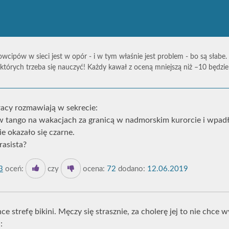
owcipów w sieci jest w opór - i w tym właśnie jest problem - bo są słabe.
których trzeba się nauczyć! Każdy kawał z oceną mniejszą niż –10 będz
acy rozmawiają w sekrecie:
w tango na wakacjach za granicą w nadmorskim kurorcie i wpadła
ie okazało się czarne.
rasista?
3
oceń:
czy
ocena:
72
dodano:
12.06.2019
nce strefę bikini. Męczy się strasznie, za cholerę jej to nie chce
: