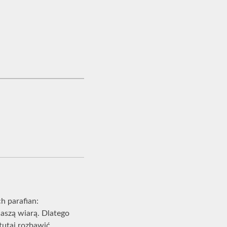
h parafian:
naszą wiarą. Dlatego
utaj rozbawić,