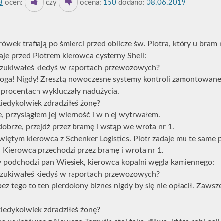
3
oceń:
czy
ocena:
150
dodano:
08.06.2019
rówek trafiają po śmierci przed oblicze św. Piotra, który u bram 
aje przed Piotrem kierowca cysterny Shell:
oszukiwałeś kiedyś w raportach przewozowych?
Boga! Nigdy! Zresztą nowoczesne systemy kontroli zamontowan
 procentach wykluczały nadużycia.
kiedykolwiek zdradziłeś żonę?
e, przysiągłem jej wierność i w niej wytrwałem.
 dobrze, przejdź przez bramę i wstąp we wrota nr 1.
świętym kierowca z Schenker Logistics. Piotr zadaje mu te same p
 Kierowca przechodzi przez bramę i wrota nr 1.
 podchodzi pan Wiesiek, kierowca kopalni węgla kamiennego:
oszukiwałeś kiedyś w raportach przewozowych?
ez tego to ten pierdolony biznes nigdy by się nie opłacił. Zawsz
kiedykolwiek zdradziłeś żonę?