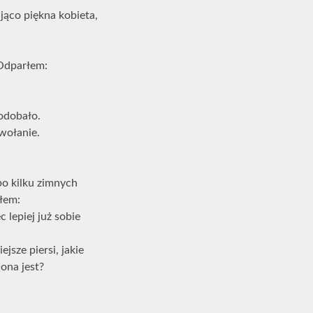
jąco piękna kobieta,
 Odparłem:
podobało.
owołanie.
po kilku zimnych
ałem:
 lepiej już sobie
jsze piersi, jakie
 ona jest?