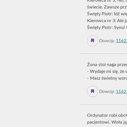
Kierowca nr 3: No, 
świecie. Zawsze prz
Święty Piotr: Idź w
Kierowca nr 3: Ale j
Święty Piotr: Synu!
Dowcip:
1162
Żona stoi naga prze
- Wydaje mi się, że
- Masz świetny wzr
Dowcip:
1162
Ordynator robi obch
pacjentowi. Woła ją 