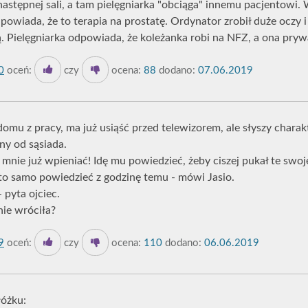
astępnej sali, a tam pielęgniarka "obciąga" innemu pacjentowi. W
owiada, że to terapia na prostatę. Ordynator zrobił duże oczy i
ą. Pielęgniarka odpowiada, że koleżanka robi na NFZ, a ona prywa
0
oceń:
czy
ocena:
88
dodano:
07.06.2019
omu z pracy, ma już usiąść przed telewizorem, ale słyszy chara
ny od sąsiada.
 mnie już wpieniać! Idę mu powiedzieć, żeby ciszej pukał te swoj
o samo powiedzieć z godzinę temu - mówi Jasio.
- pyta ojciec.
nie wróciła?
9
oceń:
czy
ocena:
110
dodano:
06.06.2019
łóżku: