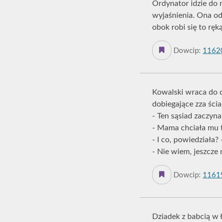
Ordynator idzie do n
wyjaśnienia. Ona odp
obok robi się to ręk
Dowcip:
1162
Kowalski wraca do d
dobiegające zza ścia
- Ten sąsiad zaczyna
- Mama chciała mu t
- I co, powiedziała? 
- Nie wiem, jeszcze 
Dowcip:
1161
Dziadek z babcią w 