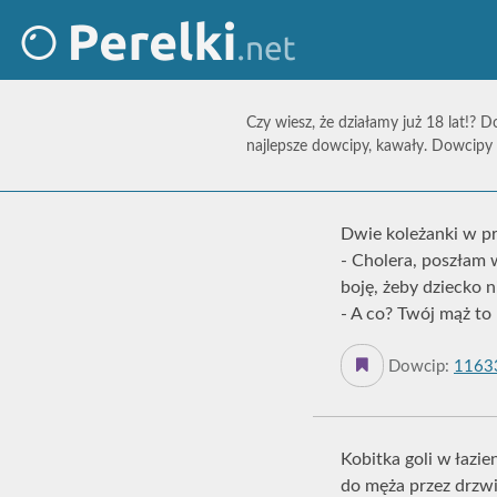
Czy wiesz, że działamy już 18 lat!? D
najlepsze dowcipy, kawały. Dowcipy 
Dwie koleżanki w pr
- Cholera, poszłam 
boję, żeby dziecko n
- A co? Twój mąż to 
Dowcip:
1163
Kobitka goli w łazie
do męża przez drzwi