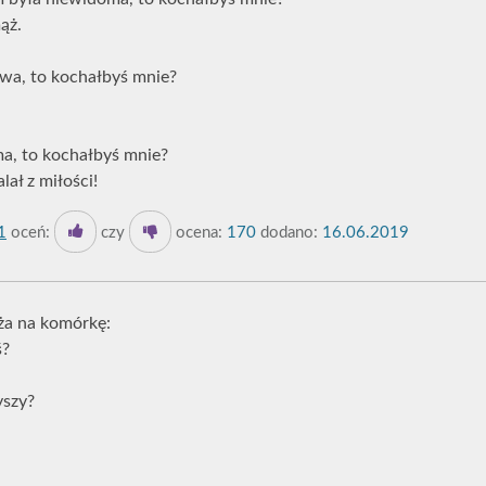
ąż.
awa, to kochałbyś mnie?
ma, to kochałbyś mnie?
ał z miłości!
1
oceń:
czy
ocena:
170
dodano:
16.06.2019
ża na komórkę:
ś?
yszy?