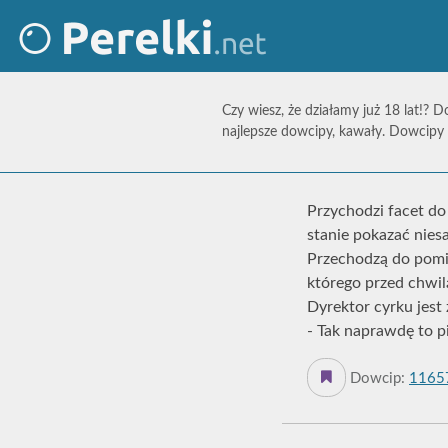
Czy wiesz, że działamy już 18 lat!? D
najlepsze dowcipy, kawały. Dowcipy 
Przychodzi facet do
stanie pokazać nies
Przechodzą do pomie
którego przed chwilą
Dyrektor cyrku jest
- Tak naprawdę to pi
Dowcip:
1165