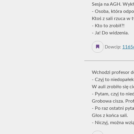
Sesja na AGH. Wykł
- Osoba, która odpo
Ktoś z sali rzuca 
- Kto to zrobił?!
- Ja! Do widzenia.
Dowcip:
1165
Wchodzi profesor do
- Czyj to niedopałe
W auli zrobiło się c
- Pytam, czyj to nie
Grobowa cisza. Pro
- Po raz ostatni pyt
Głos z końca sali.
- Niczyj, można wzią