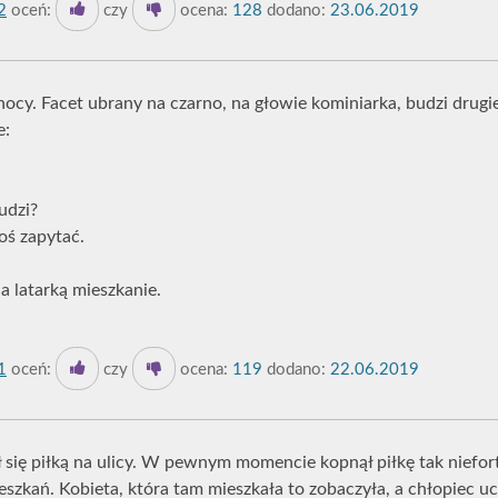
2
oceń:
czy
ocena:
128
dodano:
23.06.2019
nocy. Facet ubrany na czarno, na głowie kominiarka, budzi drug
e:
udzi?
oś zapytać.
 latarką mieszkanie.
1
oceń:
czy
ocena:
119
dodano:
22.06.2019
 się piłką na ulicy. W pewnym momencie kopnął piłkę tak niefort
szkań. Kobieta, która tam mieszkała to zobaczyła, a chłopiec uc