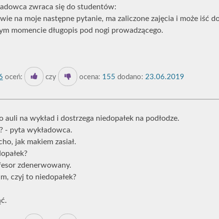
adowca zwraca się do studentów:
wie na moje następne pytanie, ma zaliczone zajęcia i może iść d
w tym momencie długopis pod nogi prowadzącego.
6
oceń:
czy
ocena:
155
dodano:
23.06.2019
 auli na wykład i dostrzega niedopałek na podłodze.
k? - pyta wykładowca.
icho, jak makiem zasiał.
dopałek?
fesor zdenerwowany.
am, czyj to niedopałek?
ć.