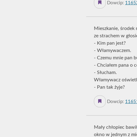
Dowcip:
1165
Mieszkanie, środek 
ze strachem w głosi
- Kim pan jest?
- Włamywaczem.
- Czemu mnie pan b
- Chciałem pana o c
- Słucham.
Włamywacz oświetla
- Pan tak żyje?
Dowcip:
1165
Mały chłopiec bawił
okno w jednym z mie