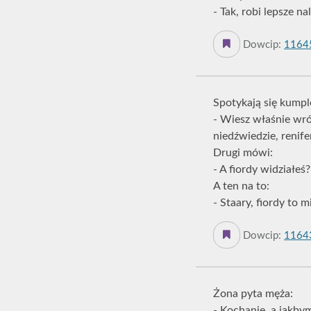
- Tak, robi lepsze na
Dowcip:
1164
Spotykają się kumpl
- Wiesz właśnie wró
niedźwiedzie, renife
Drugi mówi:
- A fiordy widziałeś?
A ten na to:
- Staary, fiordy to mi
Dowcip:
1164
Żona pyta męża:
- Kochanie, a jakby