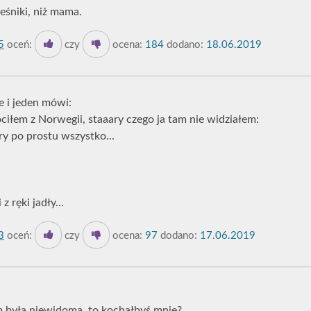
leśniki, niż mama.
5
oceń:
czy
ocena:
184
dodano:
18.06.2019
e i jeden mówi:
ciłem z Norwegii, staaary czego ja tam nie widziałem:
ry po prostu wszystko...
 z ręki jadły...
3
oceń:
czy
ocena:
97
dodano:
17.06.2019
m była niewidoma, to kochałbyś mnie?