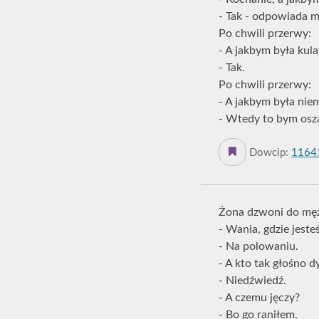
- Tak - odpowiada m
Po chwili przerwy:
- A jakbym była kul
- Tak.
Po chwili przerwy:
- A jakbym była nie
- Wtedy to bym oszal
Dowcip:
1164
Żona dzwoni do mę
- Wania, gdzie jeste
- Na polowaniu.
- A kto tak głośno d
- Niedźwiedź.
- A czemu jęczy?
- Bo go raniłem.