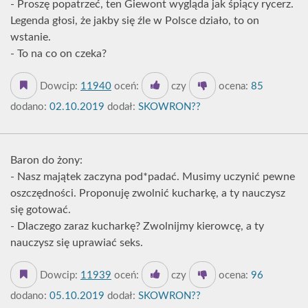
- Proszę popatrzeć, ten Giewont wygląda jak śpiący rycerz.
Legenda głosi, że jakby się źle w Polsce działo, to on
wstanie.
- To na co on czeka?
Dowcip:
11940
oceń:
czy
ocena:
85
dodano:
02.10.2019
dodał:
SKOWRON??
Baron do żony:
- Nasz majątek zaczyna pod*padać. Musimy uczynić pewne
oszczędności. Proponuję zwolnić kucharkę, a ty nauczysz
się gotować.
- Dlaczego zaraz kucharkę? Zwolnijmy kierowcę, a ty
nauczysz się uprawiać seks.
Dowcip:
11939
oceń:
czy
ocena:
96
dodano:
05.10.2019
dodał:
SKOWRON??