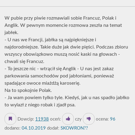
W pubie przy piwie rozmawiali sobie Francuz, Polak i
Anglik. W pewnym momencie rozmowa zeszła na temat
jabłek.
- U nas we Francji, jabłka są najpiękniejsze i
najdorodniejsze. Takie duże jak dwie pięści. Podczas zbioru
wszyscy obowiązkowo muszą nosić kaski na głowach -
chwali się Francuz.
- To jeszcze nic - wtrącił się Anglik - U nas jest zakaz
parkowania samochodów pod jabłoniami, ponieważ
spadające owoce miażdżą karoserię.
Na to spokojnie Polak.
- Ja wam powiem tylko tyle. Kiedyś, jak u nas spadło jabłko
to wylazł z niego robak i zjadł psa.
Dowcip:
11938
oceń:
czy
ocena:
96
dodano:
04.10.2019
dodał:
SKOWRON??