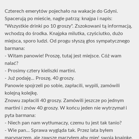
Czterech emerytów pojechało na wakacje do Gdyni.
Spacerują po mieście, nagle patrzą: knajpa i napis:
"Wszystkie drinki po 10 groszy". Zszokowani tą informacją,
wchodzą do środka. Knajpka milutka, czyściutko, dużo
miejsca, sporo ludzi. Od progu słyszą głos sympatycznego
barmana:
- Witam panowie! Proszę, tutaj jest miejsce. Cóż wam
nalać?
- Prosimy cztery kieliszki martini.
- Już podaję... Proszę, 40 groszy.
Panowie spojrzeli po sobie, zapłacili, wypili, zamówili
kolejną kolejkę.
Znowu zapłacili 40 groszy. Zamówili jeszcze po jednym
martini i znów 40 groszy. W końcu jeden nie wytrzymał i
pyta barmana:
- Niech pan nam wytłumaczy, czemu tu jest tak tanio?
- Wie pan... Sprawa wygląda tak. Przez lata byłem
marynarzem, ale zawsze marzyłem aby mieć swoją knajpkę.