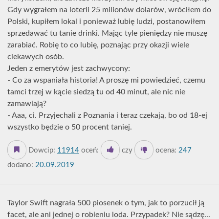
Gdy wygrałem na loterii 25 milionów dolarów, wróciłem do
Polski, kupiłem lokal i ponieważ lubię ludzi, postanowiłem
sprzedawać tu tanie drinki. Mając tyle pieniędzy nie muszę
zarabiać. Robię to co lubię, poznając przy okazji wiele
ciekawych osób.
Jeden z emerytów jest zachwycony:
- Co za wspaniała historia! A proszę mi powiedzieć, czemu
tamci trzej w kącie siedzą tu od 40 minut, ale nic nie
zamawiają?
- Aaa, ci. Przyjechali z Poznania i teraz czekają, bo od 18-ej
wszystko będzie o 50 procent taniej.
Dowcip:
11914
oceń:
czy
ocena:
247
dodano:
20.09.2019
Taylor Swift nagrała 500 piosenek o tym, jak to porzucił ją
facet, ale ani jednej o robieniu loda. Przypadek? Nie sądzę...