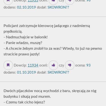
Dowcip:
11935
oceń:
czy
ocena:
96
dodano:
02.10.2019
dodał:
SKOWRON??
Policjant zatrzymuje kierowcę jadącego z nadmierną
prędkością.
- Nadmuchajcie w balonik!
- Panie władzo, muszę?
- A chcecie żebym zrobił to za was? Wtedy, to już na pewno
stracicie prawo jazdy!
Dowcip:
11934
oceń:
czy
ocena:
93
dodano:
01.10.2019
dodał:
SKOWRON??
Dwóch pijaczków nocą wychodzi z baru, skręcają za róg
budynku i sikają pod murem.
- Czemu tak cicho lejesz?