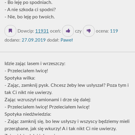
- Bo leję po spodniach.
- A nie szkoda ci spodni?
- Nie, bo leję po twoich.
Dowcip:
11931
oceń:
czy
ocena:
119
dodano:
27.09.2019
dodał:
Paweł
Idzie zając lasem i wrzeszczy:
- Przeleciałem lwicę!
Spotyka wilka:
- Zając, zamknij pysk. Chcesz żeby lew usłyszał? Poza tym i
tak Ci nikt nie uwierzy.
Zając wzruszył ramionami i drze się dalej:
- Przeleciałem lwicę! Przeleciałem lwicę!
Spotyka niedźwiedzia:
- Zając zamknij się, bo lew usłyszy i wszyscy będziemy mieli
przerąbane, jak się wkurzy! A i tak nikt Ci nie uwierzy.