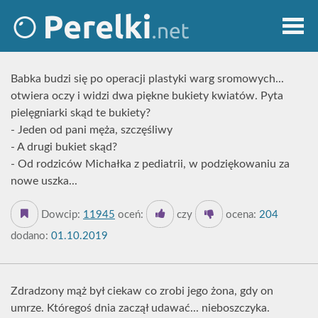
Babka budzi się po operacji plastyki warg sromowych...
otwiera oczy i widzi dwa piękne bukiety kwiatów. Pyta
pielęgniarki skąd te bukiety?
- Jeden od pani męża, szczęśliwy
- A drugi bukiet skąd?
- Od rodziców Michałka z pediatrii, w podziękowaniu za
nowe uszka...
Dowcip:
11945
oceń:
czy
ocena:
204
dodano:
01.10.2019
Zdradzony mąż był ciekaw co zrobi jego żona, gdy on
umrze. Któregoś dnia zaczął udawać... nieboszczyka.