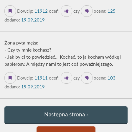
Dowcip:
11912
oceń:
czy
ocena:
125
dodano:
19.09.2019
Żona pyta męża:
- Czy ty mnie kochasz?
- Jak by ci to powiedzieć... Kochać, to ja kocham wódkę i
papierosy. A między nami to jest coś poważniejszego.
Dowcip:
11911
oceń:
czy
ocena:
103
dodano:
19.09.2019
Następna strona ›