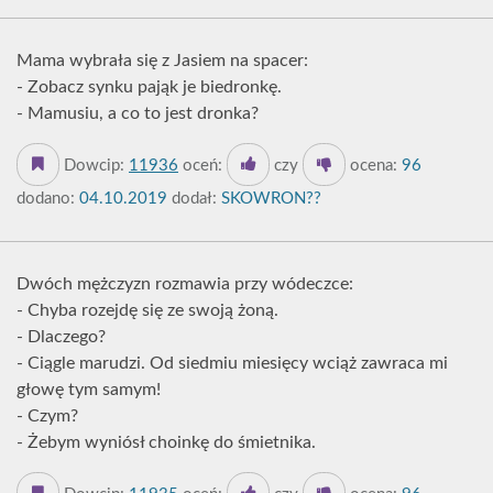
Mama wybrała się z Jasiem na spacer:
- Zobacz synku pająk je biedronkę.
- Mamusiu, a co to jest dronka?
Dowcip:
11936
oceń:
czy
ocena:
96
dodano:
04.10.2019
dodał:
SKOWRON??
Dwóch mężczyzn rozmawia przy wódeczce:
- Chyba rozejdę się ze swoją żoną.
- Dlaczego?
- Ciągle marudzi. Od siedmiu miesięcy wciąż zawraca mi
głowę tym samym!
- Czym?
- Żebym wyniósł choinkę do śmietnika.