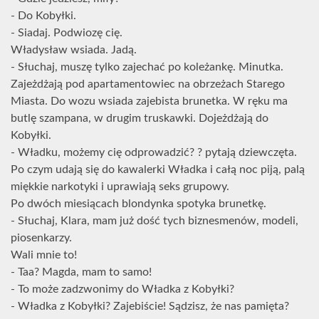
- Do Kobyłki.
- Siadaj. Podwiozę cię.
Władysław wsiada. Jadą.
- Słuchaj, muszę tylko zajechać po koleżankę. Minutka.
Zajeżdżają pod apartamentowiec na obrzeżach Starego
Miasta. Do wozu wsiada zajebista brunetka. W ręku ma
butlę szampana, w drugim truskawki. Dojeżdżają do
Kobyłki.
- Władku, możemy cię odprowadzić? ? pytają dziewczęta.
Po czym udają się do kawalerki Władka i całą noc piją, palą
miękkie narkotyki i uprawiają seks grupowy.
Po dwóch miesiącach blondynka spotyka brunetkę.
- Słuchaj, Klara, mam już dość tych biznesmenów, modeli,
piosenkarzy.
Wali mnie to!
- Taa? Magda, mam to samo!
- To może zadzwonimy do Władka z Kobyłki?
- Władka z Kobyłki? Zajebiście! Sądzisz, że nas pamięta?