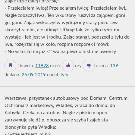
Zając idzie dalej i drze się:
- Przeleciałem lwicę! Przeleciałem lwicę! Przeleciałem lwi...
Nagle zobaczył lwa. Ten wkurzony ruszył za zającem, goni
go, goni. Zając wskoczył w wydrążony stary pień. Lew
skoczył za nim, ale utknął. Utknął tak, że tylko tyłek mu
wystaje - łeb jest w środku. Zając stanął, podszedł z tyłu do
lwa, rozejrzał się w koło, rozpina rozporek i mówi:
- No w to, to mi już k**wa na pewno nikt nie uwierzy
Dowcip:
11928
oceń:
czy
ocena:
139
dodano:
26.09.2019
dodał:
tyty
Warszawa, przystanek autobusowy pod Domami Centrum.
Ochroniarz marketowy, Władek, wraca do domu, do
Kobyłki. Czeka na autobus. Nagle z piskiem opon
zatrzymuje się dżip, opuszcza się szyba i zajebista
blondynka pyta Władka:
- Gdzie jedziesz, miły?