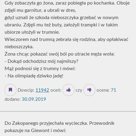
Gdy zobaczyła go żona, zaraz pobiegła po kochanka. Oboje
zdjęli mu garnitur, a ubrali w dres,
gdyż uznali że szkoda nieboszczyka grzebać w nowym
ubraniu. Zdjęli mu też buty, założyli trampki i w takim
ubiorze ułożyli w trumnie.
Wieczorem nad trumną zebrała się rodzina, aby opłakiwać
nieboszczyka.
Żona chcąc pokazać swój ból po utracie męża woła:
- Dokąd odchodzisz mój najmilszy?
Mąż podnosi się z trumny i mówi:
- Na olimpiadę dziwko jadę!
Dowcip:
11942
oceń:
czy
ocena:
71
dodano:
30.09.2019
Do Zakopanego przyjechała wycieczka. Przewodnik
pokazuje na Giewont i mówi: