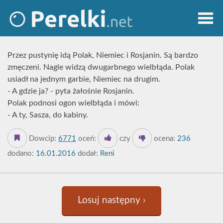
Przez pustynię idą Polak, Niemiec i Rosjanin. Są bardzo
zmęczeni. Nagle widzą dwugarbnego wielbłąda. Polak
usiadł na jednym garbie, Niemiec na drugim.
- A gdzie ja? - pyta żałośnie Rosjanin.
Polak podnosi ogon wielbłąda i mówi:
- A ty, Sasza, do kabiny.
Dowcip:
6771
oceń:
czy
ocena:
236
dodano:
16.01.2016
dodał:
Reni
Losuj następny ›