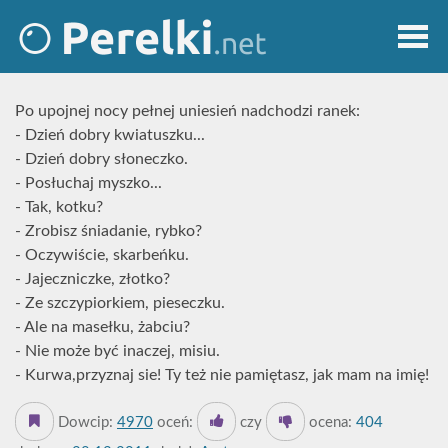
Po upojnej nocy pełnej uniesień nadchodzi ranek:
- Dzień dobry kwiatuszku...
- Dzień dobry słoneczko.
- Posłuchaj myszko...
- Tak, kotku?
- Zrobisz śniadanie, rybko?
- Oczywiście, skarbeńku.
- Jajeczniczke, złotko?
- Ze szczypiorkiem, pieseczku.
- Ale na masełku, żabciu?
- Nie może być inaczej, misiu.
- Kurwa,przyznaj sie! Ty też nie pamiętasz, jak mam na imię!
Dowcip:
4970
oceń:
czy
ocena:
404