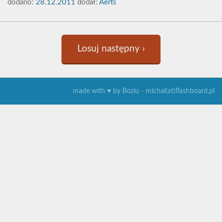
dodano:
28.12.2011
dodał:
Aerts
Losuj następny ›
made with ♥ by Boziu - michal(at)flashboard.pl