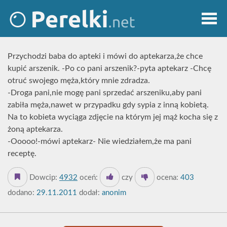
Przychodzi baba do apteki i mówi do aptekarza,że chce
kupić arszenik. -Po co pani arszenik?-pyta aptekarz -Chcę
otruć swojego męża,który mnie zdradza.
-Droga pani,nie mogę pani sprzedać arszeniku,aby pani
zabiła męża,nawet w przypadku gdy sypia z inną kobietą.
Na to kobieta wyciąga zdjęcie na którym jej mąż kocha się z
żoną aptekarza.
-Ooooo!-mówi aptekarz- Nie wiedziałem,że ma pani
receptę.
Dowcip:
4932
oceń:
czy
ocena:
403
dodano:
29.11.2011
dodał:
anonim