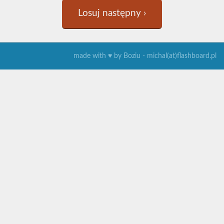
Losuj następny ›
made with ♥ by Boziu - michal(at)flashboard.pl