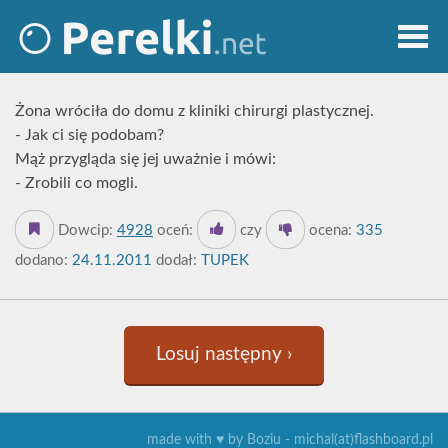
Żona wróciła do domu z kliniki chirurgi plastycznej.
- Jak ci się podobam?
Mąż przygląda się jej uważnie i mówi:
- Zrobili co mogli.
Dowcip:
4928
oceń:
czy
ocena:
335
dodano:
24.11.2011
dodał:
TUPEK
Losuj następny ›
made with ♥ by Boziu - michal(at)flashboard.pl