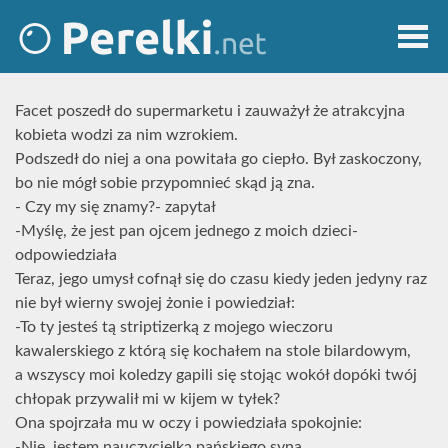
Facet poszedł do supermarketu i zauważył że atrakcyjna
kobieta wodzi za nim wzrokiem.
Podszedł do niej a ona powitała go ciepło. Był zaskoczony,
bo nie mógł sobie przypomnieć skąd ją zna.
- Czy my się znamy?- zapytał
-Myślę, że jest pan ojcem jednego z moich dzieci-
odpowiedziała
Teraz, jego umysł cofnął się do czasu kiedy jeden jedyny raz
nie był wierny swojej żonie i powiedział:
-To ty jesteś tą striptizerką z mojego wieczoru
kawalerskiego z którą się kochałem na stole bilardowym,
a wszyscy moi koledzy gapili się stojąc wokół dopóki twój
chłopak przywalił mi w kijem w tyłek?
Ona spojrzała mu w oczy i powiedziała spokojnie:
-Nie, jestem nauczycielką pańskiego syna.