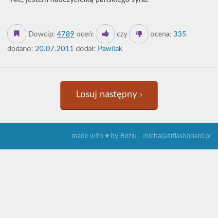
Dowcip:
4789
oceń:
czy
ocena:
335
dodano:
20.07.2011
dodał:
Pawliak
Losuj następny ›
made with ♥ by Boziu - michal(at)flashboard.pl