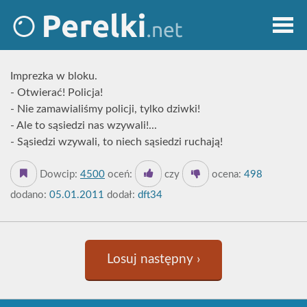
Imprezka w bloku.
- Otwierać! Policja!
- Nie zamawialiśmy policji, tylko dziwki!
- Ale to sąsiedzi nas wzywali!...
- Sąsiedzi wzywali, to niech sąsiedzi ruchają!
Dowcip:
4500
oceń:
czy
ocena:
498
dodano:
05.01.2011
dodał:
dft34
Losuj następny ›