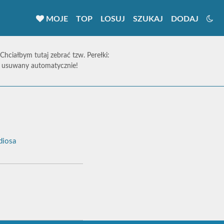
MOJE
TOP
LOSUJ
SZUKAJ
DODAJ
 Chciałbym tutaj zebrać tzw. Perełki:
ie usuwany automatycznie!
diosa