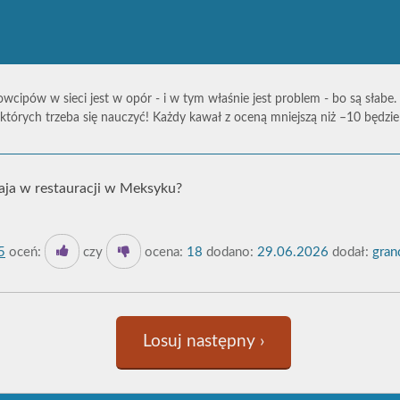
owcipów w sieci jest w opór - i w tym właśnie jest problem - bo są słabe.
których trzeba się nauczyć! Każdy kawał z oceną mniejszą niż –10 będz
aja w restauracji w Meksyku?
5
oceń:
czy
ocena:
18
dodano:
29.06.2026
dodał:
gran
Losuj następny ›