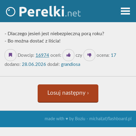
- Dlaczego jesień jest niebezpieczną porą roku?
- Bo można dostać z liścia!
Dowcip:
16974
oceń:
czy
ocena:
17
dodano:
28.06.2026
dodał:
grandiosa
Losuj następny ›
made with ♥ by Boziu - michal(at)flashboard.pl