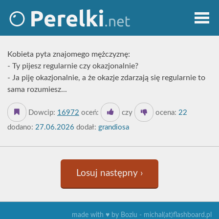
Kobieta pyta znajomego mężczyznę:
- Ty pijesz regularnie czy okazjonalnie?
- Ja piję okazjonalnie, a że okazje zdarzają się regularnie to
sama rozumiesz...
Dowcip:
16972
oceń:
czy
ocena:
22
dodano:
27.06.2026
dodał:
grandiosa
Losuj następny ›
made with ♥ by Boziu - michal(at)flashboard.pl