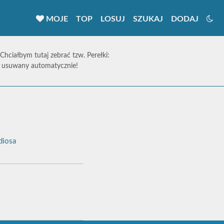
MOJE
TOP
LOSUJ
SZUKAJ
DODAJ
 Chciałbym tutaj zebrać tzw. Perełki:
ie usuwany automatycznie!
diosa