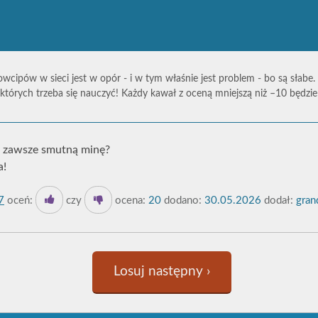
owcipów w sieci jest w opór - i w tym właśnie jest problem - bo są słabe.
których trzeba się nauczyć! Każdy kawał z oceną mniejszą niż –10 będz
 zawsze smutną minę?
a!
7
oceń:
czy
ocena:
20
dodano:
30.05.2026
dodał:
gran
Losuj następny ›