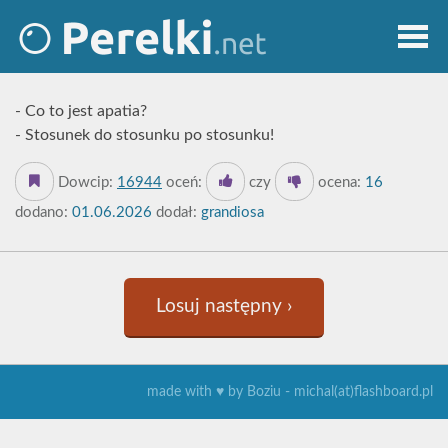
- Co to jest apatia?
- Stosunek do stosunku po stosunku!
Dowcip:
16944
oceń:
czy
ocena:
16
dodano:
01.06.2026
dodał:
grandiosa
Losuj następny ›
made with ♥ by Boziu - michal(at)flashboard.pl