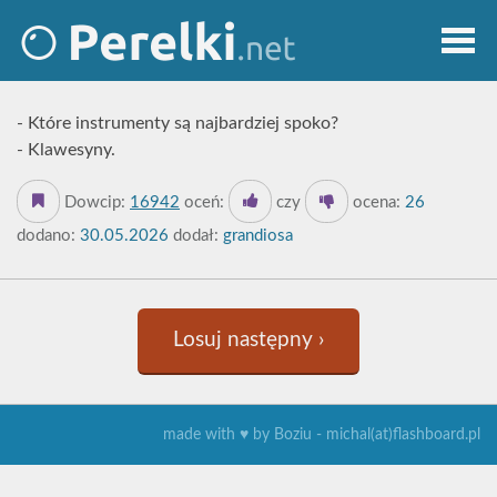
- Które instrumenty są najbardziej spoko?
- Klawesyny.
Dowcip:
16942
oceń:
czy
ocena:
26
dodano:
30.05.2026
dodał:
grandiosa
Losuj następny ›
made with ♥ by Boziu - michal(at)flashboard.pl