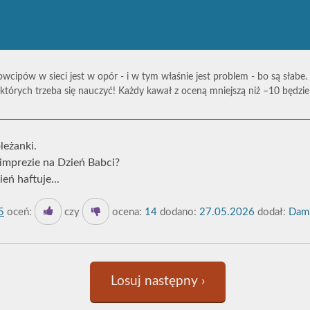
owcipów w sieci jest w opór - i w tym właśnie jest problem - bo są słabe.
których trzeba się nauczyć! Każdy kawał z oceną mniejszą niż –10 będz
leżanki.
 imprezie na Dzień Babci?
ień haftuje...
5
oceń:
czy
ocena:
14
dodano:
27.05.2026
dodał:
Dami
Losuj następny ›