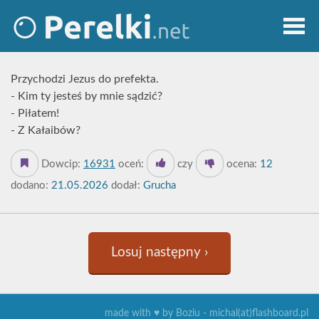
Przychodzi Jezus do prefekta.
- Kim ty jesteś by mnie sądzić?
- Piłatem!
- Z Kałaibów?
Dowcip:
16931
oceń:
czy
ocena:
12
dodano:
21.05.2026
dodał:
Grucha
Losuj następny ›
made with ♥ by Boziu - michal(at)flashboard.pl