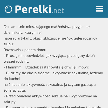
Do samotnie mieszkającego małżeństwa przyjechał
dziennikarz, który miał
napisać artykuł z okazji zbliżającej się "okrągłej rocznicy
ślubu".
Rozmawia z panem domu.
- Proszę mi opowiedzieć, jak wygląda przeciętny dzień
waszej rodziny.
- Hmmmm... Dziadek zastanowił się chwilę i mówi:
- Budzimy się około siódmej, aktywność seksualna, idziemy
do kuchni
na śniadanie, aktywność seksualna, ja czytam gazetę, a
żona sprząta.
- Przed obiadem aktywność seksualna i wychodzimy na
zakupy.
- Po powrocie aktywność seksualna i ja oglądam telewizję,