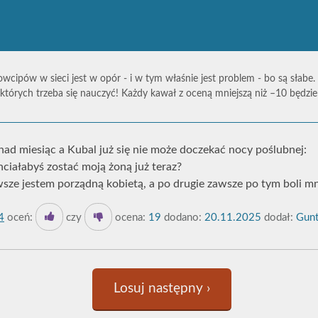
owcipów w sieci jest w opór - i w tym właśnie jest problem - bo są słabe.
których trzeba się nauczyć! Każdy kawał z oceną mniejszą niż –10 będz
nad miesiąc a Kubal już się nie może doczekać nocy poślubnej:
hciałabyś zostać moją żoną już teraz?
wsze jestem porządną kobietą, a po drugie zawsze po tym boli mn
4
oceń:
czy
ocena:
19
dodano:
20.11.2025
dodał:
Gunt
Losuj następny ›