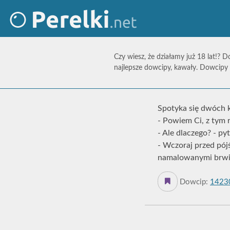
Czy wiesz, że działamy już 18 lat!? D
najlepsze dowcipy, kawały. Dowcipy 
Spotyka się dwóch 
- Powiem Ci, z tym 
- Ale dlaczego? - py
- Wczoraj przed pój
namalowanymi brwiam
Dowcip:
1423