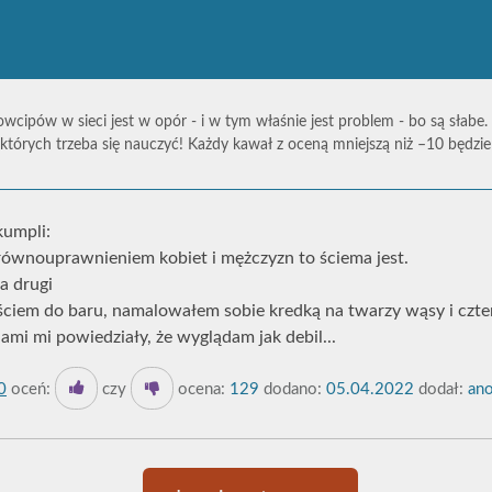
owcipów w sieci jest w opór - i w tym właśnie jest problem - bo są słabe.
których trzeba się nauczyć! Każdy kawał z oceną mniejszą niż –10 będz
kumpli:
równouprawnieniem kobiet i mężczyzn to ściema jest.
ta drugi
ściem do baru, namalowałem sobie kredką na twarzy wąsy i czter
i mi powiedziały, że wyglądam jak debil...
0
oceń:
czy
ocena:
129
dodano:
05.04.2022
dodał:
ano