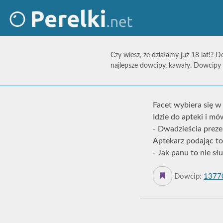
Czy wiesz, że działamy już 18 lat!? D
najlepsze dowcipy, kawały. Dowcipy 
Facet wybiera się w 
Idzie do apteki i mó
- Dwadzieścia prez
Aptekarz podając to
- Jak panu to nie sł
Dowcip:
1377