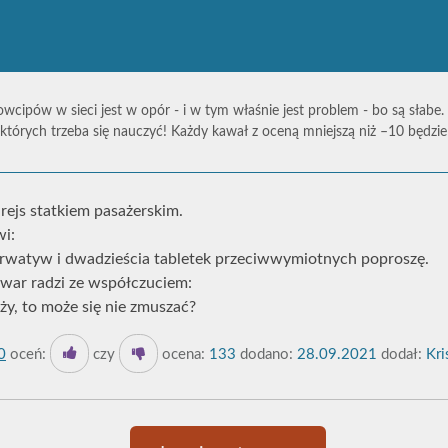
owcipów w sieci jest w opór - i w tym właśnie jest problem - bo są słabe.
których trzeba się nauczyć! Każdy kawał z oceną mniejszą niż –10 będz
rejs statkiem pasażerskim.
wi:
erwatyw i dwadzieścia tabletek przeciwwymiotnych poproszę.
war radzi ze współczuciem:
uży, to może się nie zmuszać?
0
oceń:
czy
ocena:
133
dodano:
28.09.2021
dodał:
Kri