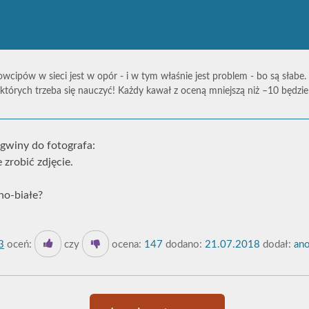
owcipów w sieci jest w opór - i w tym właśnie jest problem - bo są słabe.
których trzeba się nauczyć! Każdy kawał z oceną mniejszą niż –10 będz
gwiny do fotografa:
 zrobić zdjęcie.
no-białe?
3
oceń:
czy
ocena:
147
dodano:
21.07.2018
dodał:
ano