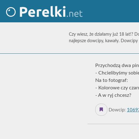
Czy wiesz, że działamy już 18 lat!? D
najlepsze dowcipy, kawały. Dowcipy 
Przychodzą dwa pin
- Chcielibyśmy sobie
Na to fotograf:
- Kolorowe czy czar
- A w ryj chcesz?
Dowcip:
1069