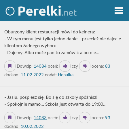
Oburzony klient restauracji mówi do kelnera:
- W tym menu jest tylko jedno danie... przecież nie dajecie
klientom żadnego wyboru!
- Dajemy! Albo może pan to zamówić albo nie...
Dowcip:
14084
oceń:
czy
ocena:
83
dodano:
11.02.2022
dodał:
Hepulka
- Jasiu, pospiesz się! Bo się do szkoły spóźnisz!
- Spokojnie mamo... Szkoła jest otwarta do 19:00...
Dowcip:
14083
oceń:
czy
ocena:
93
dodano:
10.02.2022