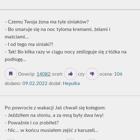
- Czemu Twoja żona ma tyle siniaków?
- Bo smaruje się na noc tyloma kremami, żelami i
maściami...
- I od tego ma siniaki?!
- Tak! Bo kilka razy w ciągu nocy ześlizguje się z łóżka na
podłogę...
Dowcip:
14082
oceń:
czy
ocena:
106
dodano:
09.02.2022
dodał:
Hepulka
Po powrocie z wakacji Jaś chwali się kolegom:
- Jeździłem na słoniu, a za mną były dwa lwy!
- Poważnie i co zrobiłeś?
- Nic... w końcu musiałem zejść z karuzeli...