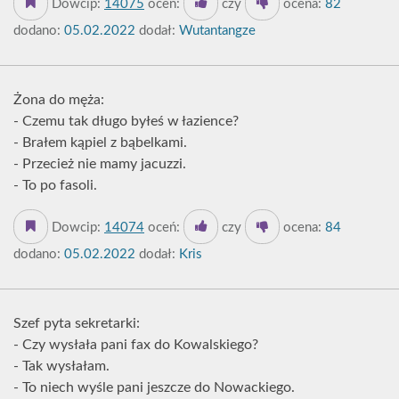
Dowcip:
14075
oceń:
czy
ocena:
82
dodano:
05.02.2022
dodał:
Wutantangze
Żona do męża:
- Czemu tak długo byłeś w łazience?
- Brałem kąpiel z bąbelkami.
- Przecież nie mamy jacuzzi.
- To po fasoli.
Dowcip:
14074
oceń:
czy
ocena:
84
dodano:
05.02.2022
dodał:
Kris
Szef pyta sekretarki:
- Czy wysłała pani fax do Kowalskiego?
- Tak wysłałam.
- To niech wyśle pani jeszcze do Nowackiego.