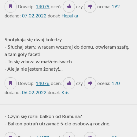
Dowcip:
14079
oceń:
czy
ocena:
192
dodano:
07.02.2022
dodał:
Hepulka
Spotykają się dwaj koledzy.
- Słuchaj stary, wracam wczoraj do domu, otwieram szafę,
a tam goły facet!
- To się zdarza w małżeństwach...
- Ale ja nie jestem żonaty!...
Dowcip:
14076
oceń:
czy
ocena:
120
dodano:
06.02.2022
dodał:
Kris
- Czym się różni balkon od Rumuna?
- Balkon potrafi utrzymać 5-cio osobową rodzinę.