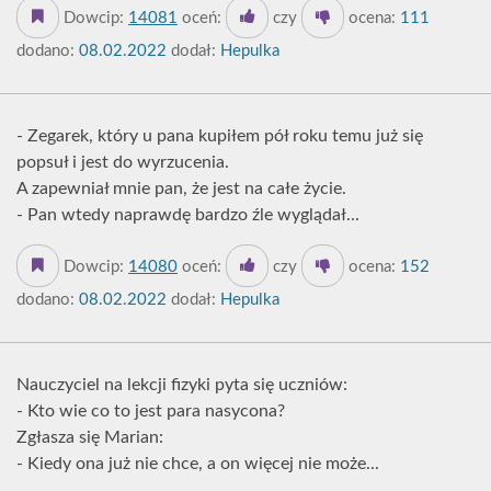
Dowcip:
14081
oceń:
czy
ocena:
111
dodano:
08.02.2022
dodał:
Hepulka
- Zegarek, który u pana kupiłem pół roku temu już się
popsuł i jest do wyrzucenia.
A zapewniał mnie pan, że jest na całe życie.
- Pan wtedy naprawdę bardzo źle wyglądał...
Dowcip:
14080
oceń:
czy
ocena:
152
dodano:
08.02.2022
dodał:
Hepulka
Nauczyciel na lekcji fizyki pyta się uczniów:
- Kto wie co to jest para nasycona?
Zgłasza się Marian:
- Kiedy ona już nie chce, a on więcej nie może...