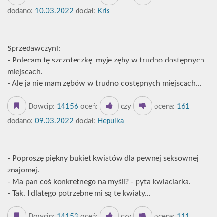
dodano:
10.03.2022
dodał:
Kris
Sprzedawczyni:
- Polecam tę szczoteczkę, myje zęby w trudno dostępnych
miejscach.
- Ale ja nie mam zębów w trudno dostępnych miejscach...
Dowcip:
14156
oceń:
czy
ocena:
161
dodano:
09.03.2022
dodał:
Hepulka
- Poproszę piękny bukiet kwiatów dla pewnej seksownej
znajomej.
- Ma pan coś konkretnego na myśli? - pyta kwiaciarka.
- Tak. I dlatego potrzebne mi są te kwiaty...
Dowcip:
14153
oceń:
czy
ocena:
111