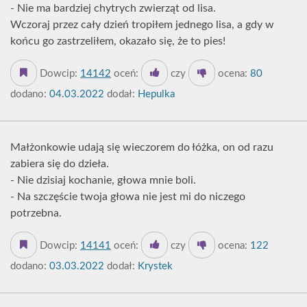
- Nie ma bardziej chytrych zwierząt od lisa.
Wczoraj przez cały dzień tropiłem jednego lisa, a gdy w
końcu go zastrzeliłem, okazało się, że to pies!
Dowcip:
14142
oceń:
czy
ocena:
80
dodano:
04.03.2022
dodał:
Hepulka
Małżonkowie udają się wieczorem do łóżka, on od razu
zabiera się do dzieła.
- Nie dzisiaj kochanie, głowa mnie boli.
- Na szczęście twoja głowa nie jest mi do niczego
potrzebna.
Dowcip:
14141
oceń:
czy
ocena:
122
dodano:
03.03.2022
dodał:
Krystek