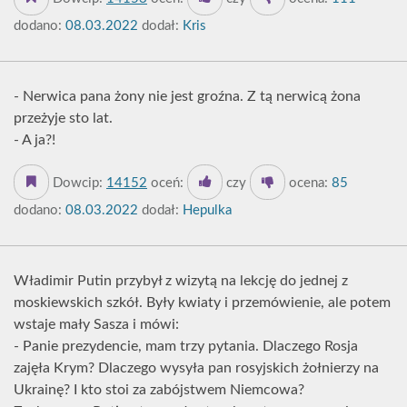
dodano:
08.03.2022
dodał:
Kris
- Nerwica pana żony nie jest groźna. Z tą nerwicą żona
przeżyje sto lat.
- A ja?!
Dowcip:
14152
oceń:
czy
ocena:
85
dodano:
08.03.2022
dodał:
Hepulka
Władimir Putin przybył z wizytą na lekcję do jednej z
moskiewskich szkół. Były kwiaty i przemówienie, ale potem
wstaje mały Sasza i mówi:
- Panie prezydencie, mam trzy pytania. Dlaczego Rosja
zajęła Krym? Dlaczego wysyła pan rosyjskich żołnierzy na
Ukrainę? I kto stoi za zabójstwem Niemcowa?