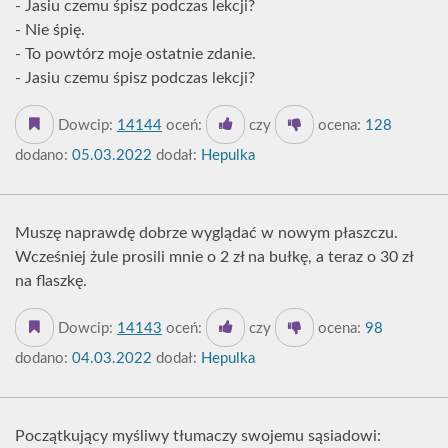
- Jasiu czemu śpisz podczas lekcji?
- Nie śpię.
- To powtórz moje ostatnie zdanie.
- Jasiu czemu śpisz podczas lekcji?
Dowcip:
14144
oceń:
czy
ocena:
128
dodano:
05.03.2022
dodał:
Hepulka
Muszę naprawdę dobrze wyglądać w nowym płaszczu.
Wcześniej żule prosili mnie o 2 zł na bułkę, a teraz o 30 zł
na flaszkę.
Dowcip:
14143
oceń:
czy
ocena:
98
dodano:
04.03.2022
dodał:
Hepulka
Początkujący myśliwy tłumaczy swojemu sąsiadowi: