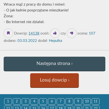
Wraca mąż z pracy do domu i mówi:
- O jak ładnie posprzątane mieszkanie!
Żona:
- Bo Internet nie działał.
Dowcip:
14138
oceń:
czy
ocena:
107
dodano:
03.03.2022
dodał:
Hepulka
Następna strona ›
Losuj dowcip ›
1
2
3
4
5
6
7
8
9
10
11
12
13
14
15
16
17
18
19
20
21
22