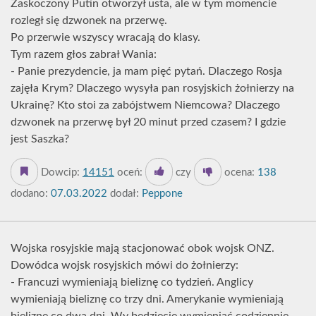
Zaskoczony Putin otworzył usta, ale w tym momencie
rozległ się dzwonek na przerwę.
Po przerwie wszyscy wracają do klasy.
Tym razem głos zabrał Wania:
- Panie prezydencie, ja mam pięć pytań. Dlaczego Rosja
zajęła Krym? Dlaczego wysyła pan rosyjskich żołnierzy na
Ukrainę? Kto stoi za zabójstwem Niemcowa? Dlaczego
dzwonek na przerwę był 20 minut przed czasem? I gdzie
jest Saszka?
Dowcip:
14151
oceń:
czy
ocena:
138
dodano:
07.03.2022
dodał:
Peppone
Wojska rosyjskie mają stacjonować obok wojsk ONZ.
Dowódca wojsk rosyjskich mówi do żołnierzy:
- Francuzi wymieniają bieliznę co tydzień. Anglicy
wymieniają bieliznę co trzy dni. Amerykanie wymieniają